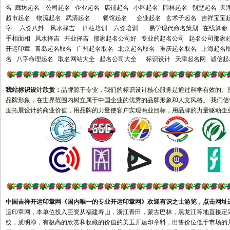
名 廊坊起名 公司起名 企业起名 店铺起名 小区起名 园林起名 别墅起名 
滁州市天长市明光市全椒县阜
超市起名 物流起名 武清起名 餐馆起名 企业起名 玄术子起名 吉祥宝宝起
阳市界首市宿州市巢湖市六安
字 六爻八卦 风水择吉 四柱培训 六爻培训 易学现代命名策划 在线算命 
市亳州市池州市宣城市宁国市
手相面相 风水择吉 开业择吉 那家起名公司好 专业的起名公司 起名公司那家
开运印章 青岛起名取名 广州起名取名 北京起名取名 重庆起名取名 上海起
马鞍山市福建省福州市福清市
名 八字命理起名 取名网站大全 起名公司大全 标识设计 天津起名网 诚信起
长乐市厦门市莆田市三明市永
安市泉州市石狮市晋江市南安
市漳州市龙海市平和县南靖县
我站标识设计欣赏
：
品牌源于专业，我们的标识设计核心服务是通过科学有效的、
品牌形象，在世界范围内树立属于中国企业的优秀的品牌形象和人文风格。 我们
南平市建瓯市邵武市建阳市龙
度拓展设计的商业价值，用品牌的力量使客户实现商业目标，用品牌的力量驱动企
岩市漳平市宁德市福安市福鼎
市武夷山市江西省南昌市乐平
市萍乡市九江市瑞昌市新余市
鹰潭市贵溪市赣州市瑞金市南
康市吉安市宜春市丰城市樟树
市高安市抚州市上饶市德兴市
井冈山市景德镇市山东省济南
中国吉祥开运印章网
《
国内唯一的专业开运印章网》欢迎有识之士游览，
点击网址
市章丘市青岛市胶南市胶州市
运印章网，本单位投入巨资从福建寿山，浙江青田，蒙古巴林，黑龙江等地直接定
平度市莱西市即墨市淄博市枣
纹，质明净，有极高的欣赏和收藏的价值的美玉开运印章料，出售价位低于市场的