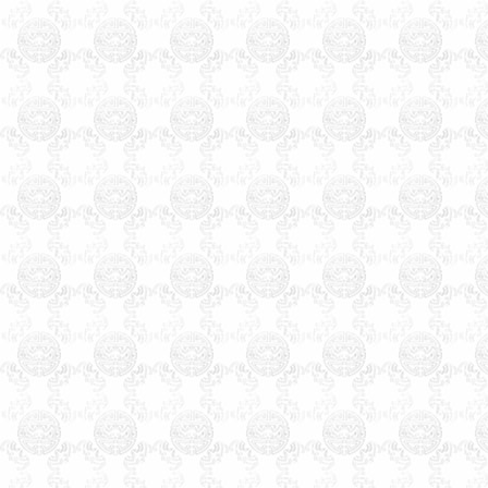
八字为依据的命理起名大师，
是由周易学会主办，是天津唯
一的以八字命理为依据的专业
命理起名网，玄术子大师由80
年代就开始举办周易八字，八
卦及姓名学函授及面授，学会
会员遍布天津全市及周边各省
市，经我们函授及面授的会员
之多，目前都能自立，有的通
过网络网站，有的设立门市经
营，
玄术子会长预测起名服务
遍全国，同时服务过的还有几
十个国家的海外华人。
北京起名，北京起名网，北
京起名公司，北京起名的客户
可以通过网站服务，也可以直
接来我公司起名。北京起名找
玄术子大师没错。玄术子会长