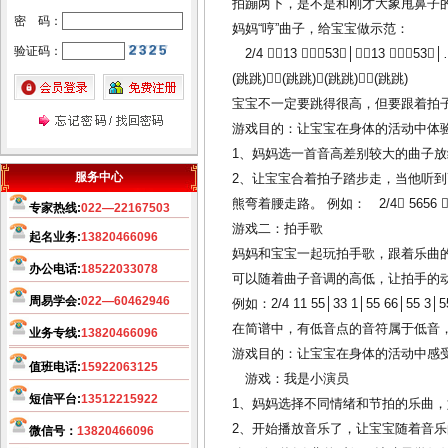
拍蹦两下，是不是和刚才大象甩鼻子
廊坊起名，廊坊起名网，廊
密 码：
妈妈“哼”曲子，给宝宝做示范：
坊起名公司，廊坊宝宝起名，
验证码：
2/4 13 53│13 53
廊坊公司起名，廊坊起名客户
(跳跳)(跳跳)(跳跳)(跳跳)
可直接来往公司起名。武清区
宝宝不一定要跳得很高，但要跟着拍
起名客户直接来往公司起名。
游戏目的：让宝宝在身体的活动中体
温馨提示：因玄术子先生业
1、妈妈选一首音高差别较大的曲子
务繁忙，天津周边市县各界朋
服务中心
2、让宝宝合着拍子踏步走，当他听
先友前来，可事先来电话与玄
熊弯着腰走路。 例如： 2/4 5656 5656
专家热线:
022—22167503
术子先生预约，免得您扑空！
游戏二：拍手歌
起名业务:
13820466096
天津起名，天津起名网，
玄
妈妈和宝宝一起玩拍手歌，跟着乐曲
办公电话:
18522033078
术子起名网在全国百家诚信活
可以随着曲子音调的高低，让拍手的
动中、被评为全国最大的电子
周易学会:
022—60462946
例如：2/4 11 55│33 1│55 66│55 3│55
商务网《诚信自律单位》之
在简谱中，有低音点的音符属于低音
业务专线:
13820466096
一、
几十年来玄术子先生在预
游戏目的：让宝宝在身体的活动中感
值班电话:
15922063125
测起名行业中，始终处于领先
游戏：我是小演员
地位，领导品牌。
短信平台:
13512215922
希望您转告
1、妈妈选择不同情绪和节拍的乐曲
您的亲朋好友，玄术子先生免
2、开始播放音乐了，让宝宝随着音
微信号：
13820466096