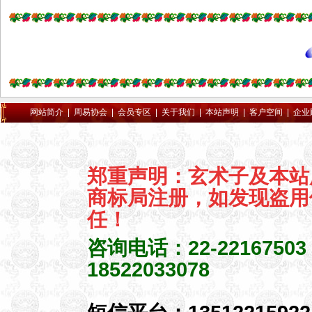
北省武汉市黄石市大冶市十堰
市荆州市洪湖市石首市松滋市
宜昌市宜都市当阳市枝江市襄
樊市枣阳市宜城市鄂州市荆门
市钟祥市孝感市应城市安陆市
汉川市黄冈市麻城市武穴市县
咸宁市赤壁市随州市广水市仙
网站简介
|
周易协会
|
会员专区
|
关于我们
|
本站声明
|
客户空间
|
企业
桃市天门市潜江市恩施市利川
丹江口市老河口市神农架林区
湖南省长沙市浏阳市株洲市醴
郑重声明：玄术子及本站
陵市湘潭市湘乡市韶山市衡阳
商标局注册，如发现盗用
市耒阳市常宁市邵阳市武冈市
岳阳市临湘市汨罗市常德市津
任！
市市益阳市沅江市郴州市资兴
咨询电话：22-2216750
市永州市怀化市洪江市娄底市
涟源市吉首市冷水江市张家界
18522033078
市广东省广州市从化市增城市
深圳市珠海市汕头市韶关市乐