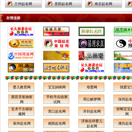
兰州起名网
贵阳起名网
南京起名网
通化市集安市白山市临江市松
安顺起名网
佛山起名网
蚌埠起名网
原市白城市大安市洮南市延吉
友情连接
市图们市敦化市龙井市珲春市
开远起名网
西昌起名网
嘉峪关起名网
和龙市公主岭市梅河口市黑龙
衡阳起名网
南昌起名网
福州起名网
江省阿城市尚志市双城市五常
西宁起名网
大同起名网
锦州起名网
市讷河市鹤岗市鸡西市密山市
乌鲁木齐起名网
重庆起名网
上海起名网
虎林市大庆市伊春市铁力市宁
静海起名网
宁河起名网
北辰起名网
安市海林市穆棱市同江市富锦
市黑河市北安市绥化市安达市
天津和平区起名网
河北区起名网
南开区起名网
肇东市海伦市七台河市双鸭山
邢台起名网
沧州起名网
张家口起名网
市牡丹江市佳木斯市绥芬河市
霸州起名网
任丘起名网
柳州起名网
哈尔滨市齐齐哈尔市五大连池
婴儿教育网
宝宝妈咪网
母婴网
我爱宝
喀什起名网
伊宁起名网
奎屯起名网
市上海市黄浦卢湾区徐汇区长
观音灵签抽签
手机号吉凶测
周公解梦网
深圳起
南通起名网
镇江起名网
无锡起名网
宁区静安区普陀区闸北区虹口
网
试网
区杨浦区宝山区闵行区嘉定区
玄术子古籍珍
邯郸宝宝
延安起名网
宝鸡起名网
汉中起名网
营口起名网
开封起名网
藏网
网
松江区金山区青浦区南汇区奉
玉门起名网
威海起名网
潍坊起名网
济南吉祥婴儿
贤区浦东新区江苏省南京市无
泉州起名网
南阳起名网
潍坊起
起名网
枣庄起名网
临沂起名网
新汶起名网
锡市江阴市宜兴市徐州市邳州