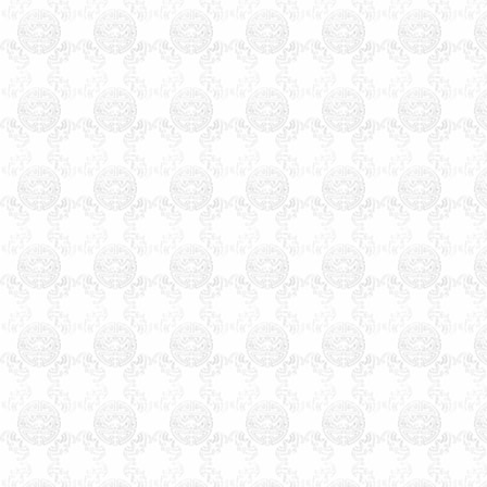
市临沧市个旧市开远市景洪市
楚雄市大理市潞西市瑞丽市西
藏自治区拉萨市陕西省西安市
铜川市宜君县宝鸡市咸阳市渭
南市韩城市华阴市延安市汉中
市榆林市安康市石商洛市甘肃
省兰州市金昌市白银市天水市
武威市张掖市平凉市酒泉市玉
门市敦煌市庆阳市定西市陇南
市临夏市合作市夏河县嘉峪关
市青海省西宁市德令哈市格尔
木市宁夏回族自治区银川市灵
武市吴忠市固原市中卫市石嘴
山市青铜峡市新疆维吾尔自治
区哈密市和田市喀什市昌吉市
阜康市米泉市博乐市伊宁市奎
屯市塔城市乌苏市石河子市阿
拉尔市五家渠市吐鲁番市阿克