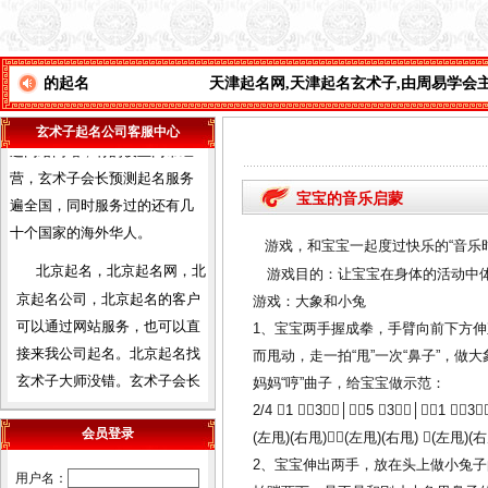
卦及姓名学函授及面授，学会
会员遍布天津全市及周边各省
市，经我们函授及面授的会员
名
天津起名网
,
天津起名玄术子
,
由周易学会主办
,
现代起
之多，目前都能自立，有的通
过网络网站，有的设立门市经
玄术子起名公司客服中心
营，
玄术子会长预测起名服务
遍全国，同时服务过的还有几
十个国家的海外华人。
宝宝的音乐启蒙
北京起名，北京起名网，北
游戏，和宝宝一起度过快乐的“音乐时
京起名公司，北京起名的客户
游戏目的：让宝宝在身体的活动中
可以通过网站服务，也可以直
游戏：大象和小兔
接来我公司起名。北京起名找
1、宝宝两手握成拳，手臂向前下方
玄术子大师没错。玄术子会长
而甩动，走一拍“甩”一次“鼻子”，
诚信，权威，专业，四十年起
妈妈“哼”曲子，给宝宝做示范：
名经验，预测起名服务遍全
2/4 1 3│5 3│1 
国，及港台，三十多个国家的
会员登录
(左甩)(右甩)(左甩)(右甩) (左甩)(右
海外华人。
2、宝宝伸出两手，放在头上做小兔
用户名：