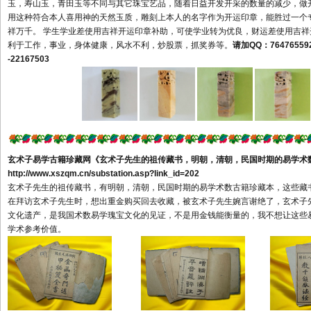
庄市滕州市烟台市龙口市莱阳
玉，寿山玉，青田玉等不同与其它珠宝艺品，随着日益开发开采的数量的减少，做
市莱州市招远市蓬莱市栖霞市
用这种符合本人喜用神的天然玉质，雕刻上本人的名字作为开运印章，能胜过一个
祥万千。 学生学业差使用吉祥开运印章补助，可使学业转为优良，财运差使用吉
海阳市潍坊市青州市诸城市寿
利于工作，事业，身体健康，风水不利，炒股票，抓奖券等。
请加QQ：
76476559
光市安丘市高密市昌邑市济宁
-22167503
市曲阜市兖州市邹城市泰安市
新泰市肥城市威海市乳山市文
登市荣成市日照市莱芜市临沂
市德州市乐陵市禹城市聊城市
临清市滨州市菏泽市河南省郑
州市巩义市新郑市新密市登封
玄术子易学古籍珍藏网
《玄术子先生的祖传藏书，明朝，清朝，民国时期的易学术
市荥阳市开封市洛阳市偃师市
http://www.xszqm.cn/substation.asp?link_id=202
玄术子先生的祖传藏书，有明朝，清朝，民国时期的易学术数古籍珍藏本，这些藏
汝州市舞钢市安阳市林州市鹤
在拜访玄术子先生时，想出重金购买回去收藏，被玄术子先生婉言谢绝了，玄术子
壁市新乡市卫辉市辉县市焦作
文化遗产，是我国术数易学瑰宝文化的见证，不是用金钱能衡量的，我不想让这些
市沁阳市孟州市濮阳市许昌市
学术参考价值。
禹州市长葛市漯河市义马市灵
宝市南阳市邓州市商丘市永城
市信阳市周口市项城市济源市
三门峡市平顶山市驻马店市湖