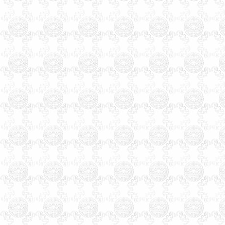
起名，
天津
起名北辰起名，
天津
起名津南起名，
天津
起
名东丽起名，
天津
起名宁河
起名，
天津
起名静海起名，
天津起名大师玄术子，
天津起名行业近年来达到近
千家之多，包括起名公司，
起名实体店，流动起名者更
是数不胜数，在起名行业热
的同时，起名客户要识别真
伪，要找正规专业的单位起
名，为您孩子起一个好名
字，为您公司注册一个利于
经营的好名字。
天津起名，天津起名
网，天津玄术子先生起名，玄
术子先生是国内唯一的以命理