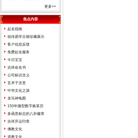
相命理运程占卜起名改名周易
更多>>
易经姓名学星座奇门遁甲太乙
焦点内容
测字解梦宝宝取名起名免费起
名免费在线改名算命解梦八字
起名指南
排盘手机号码吉凶。
祖传易学古籍珍藏展示
天津市和平河东河西河北红
客户信息反馈
桥南开西青东丽北辰津南武清
免费起名服务
宝坻大港塘沽滨海新区蓟县宁
今日宝宝
河静海县，起名的名家。婴儿
吉祥命名书
宝宝个人孩子公司起名取名起
公司标识含义
名字取名字改名字命名策划设
玄术子含意
计预测算命择吉风水商标注册
中华文化之源
品牌设计找玄术子先生没错！
龙马神龟图
中国起名改名大全中国地名
150年微型数字换算历
大全北京市东城区西城区崇文
多函意标志的八卦徽章
区宣武区朝阳区海淀区丰台区
吉祥开运印章
房山区通州区顺义区昌平区大
佛教文化
兴区怀柔区平谷区密云县延庆
道教文化