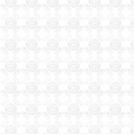
一、
几十年来玄术子先生在预
测起名行业中，始终处于领先
地位，领导品牌。
希望您转告
您的亲朋好友，玄术子先生免
费为您讲解姓名。
北京天津石家庄保定廊坊唐山
张家口太原阳泉运城赤峰包头
沈阳鞍山大连长春吉林哈尔滨
齐齐哈尔大庆上海徐州南京苏
州杭州嘉兴合肥福州厦门温州
南昌济南青岛临沂泰安烟台威
海郑州洛阳安阳开封武汉襄樊
上海武汉长沙广州贵阳昆名拉
萨西安咸阳兰州西宁银川乌鲁
木齐克拉玛依石河子香港台湾
宝宝婴儿孩子公司起名
生辰八
字算命
姓名测试打分
免费婴儿