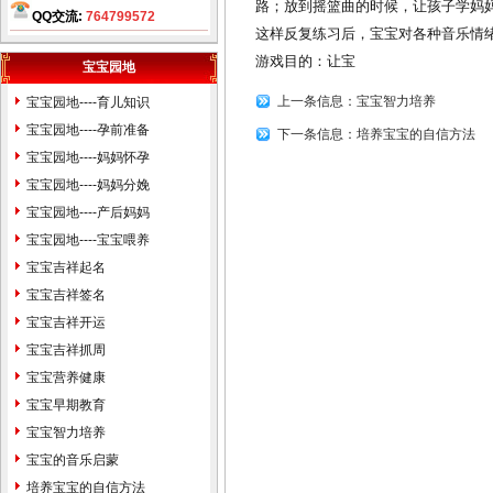
费为您讲解姓名。
路；放到摇篮曲的时候，让孩子学妈
QQ交流:
764799572
这样反复练习后，宝宝对各种音乐情
北京天津石家庄保定廊坊唐山
游戏目的：让宝
张家口太原阳泉运城赤峰包头
宝宝园地
沈阳鞍山大连长春吉林哈尔滨
上一条信息：
宝宝智力培养
宝宝园地----育儿知识
齐齐哈尔大庆上海徐州南京苏
宝宝园地----孕前准备
下一条信息：
培养宝宝的自信方法
州杭州嘉兴合肥福州厦门温州
宝宝园地----妈妈怀孕
南昌济南青岛临沂泰安烟台威
宝宝园地----妈妈分娩
海郑州洛阳安阳开封武汉襄樊
宝宝园地----产后妈妈
上海武汉长沙广州贵阳昆名拉
宝宝园地----宝宝喂养
萨西安咸阳兰州西宁银川乌鲁
宝宝吉祥起名
木齐克拉玛依石河子香港台湾
宝宝吉祥签名
宝宝婴儿孩子公司起名
生辰八
宝宝吉祥开运
字算命
姓名测试打分
免费婴儿
宝宝吉祥抓周
起名测名
易经周易改名取名字
宝宝营养健康
楼盘小区命名风水布局策划
易
宝宝早期教育
学培训书籍光盘
万年历老黄历
宝宝智力培养
四柱八字看手相面相八卦六爻
宝宝的音乐启蒙
紫微斗数公司家庭风水调理星
培养宝宝的自信方法