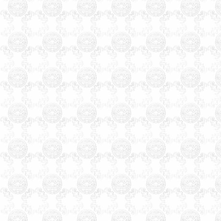
苏市阿图什市库尔勒市阿勒泰
市乌鲁木齐市克拉玛依市图木
舒克市香港特别行政区中西区
东区观塘区南区湾仔区离岛区
葵青区北区西贡区沙田区屯门
区大埔区荃湾区元朗区九龙城
区油尖旺区深水埗区黄大仙区
澳门特别行政区台湾省台北市
高雄市基隆市台中市台南市新
竹市嘉义市板桥市宜兰市竹北
市桃园市苗栗市丰原市彰化市
南投市太保市斗六市新营市凤
山市屏东市台东市花莲市马公
市 宝宝婴儿孩子店铺公司起名
生辰八字算命姓名测试打分免
费婴儿起名测名易经周易改名
取名字楼盘小区命名风水布局
策划易学培训书籍光盘万年历