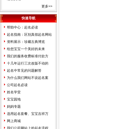
县门头沟区石景山区天津市和
更多>>
平区河东区河西区南开区河北
快速导航
区红桥区塘沽区汉沽区大港区
东丽区西青区北辰区津南区武
帮助中心：起名必读
清区宝坻区静海县蓟县滨海新
起名指南：区别真假起名网站
区河北省石家庄市张家口市承
资料展示：珍藏古典博览
德市保定市沧州市唐山市邢台
给您宝宝一个美好的未来
市邯郸市衡水市秦皇岛市廊坊
我们的服务收费标准付款方
市辛集市藁城市晋州市新乐市
式...
十几年运行三次改版不动的
鹿泉市遵化市迁安市武安市南
价...
起名中常见的问题解答
宫市沙河市涿州市定州市安国
为什么我们网站不设起名案
市泊头市任丘市黄骅市河间市
例...
公司起名必读
霸州市三河市冀州市深州市高
姓名学堂
碑店市山西省太原市古交市大
宝宝园地
同市阳泉市长治市潞城市晋城
妈妈专题
市高平市朔州市晋中市介休市
选用起名套餐、宝宝吉祥万
运城市河津市永济市忻州市原
千...
网上商城
平市临汾市侯马市霍州市吕梁
我们公司网站上的起名流程