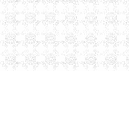
起名测名
易经周易改名取名字
楼盘小区命名风水布局策划
易
学培训书籍光盘
万年历老黄历
四柱八字看手相面相八卦六爻
紫微斗数公司家庭风水调理星
相命理运程占卜起名改名周易
易经姓名学星座奇门遁甲太乙
测字解梦宝宝取名起名免费起
名免费在线改名算命解梦八字
排盘手机号码吉凶。
天津市和平河东河西河北红
桥南开西青东丽北辰津南武清
宝坻大港塘沽滨海新区蓟县宁
河静海县，起名的名家。婴儿
宝宝个人孩子公司起名取名起
名字取名字改名字命名策划设
计预测算命择吉风水商标注册
品牌设计找玄术子先生没错！