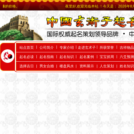
夜里好,欢迎光临本站 ！今天是：
2026年8月7日 
站点首页
公司简介
专家介绍
走进玄术子
所获荣誉
吉祥物品
起名必读
起名指南
起名知识
起名案例
宝宝抓周
六爻预测
选择吉日
男女合婚
楼盘风水
资料展示
人生策划
姓名知识
天津起名，天津起名
网，天津玄术子先生起名，玄
术子先生是国内唯一的以命理
八字为依据的命理起名大师，
是由周易学会主办，是天津唯
一的以八字命理为依据的专业
命理起名网，玄术子大师由80
年代就开始举办周易八字，八