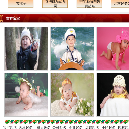
珠海姓名起名
中华起名网免
玄术子
北京起名
泉州起名网
南平起名网
龙岩起名网
市新沂市常州市金坛市溧阳市
网
费起名
浑江起名网
通化起名网
延吉起名网
苏州市常熟市太仓市昆山市吴
吉祥宝宝
江市南通市如皋市通州市海门
市启东市淮安市盐城市东台市
大丰市扬州市高邮市江都市仪
征市镇江市丹阳市扬中市句容
市泰州市泰兴市姜堰市靖江市
兴化市宿迁市连云港市张家港
市浙江省杭州市建德市富阳市
临安市宁波市余姚市慈溪市奉
化市温州市瑞安市乐清市嘉兴
市海宁市平湖市桐乡市湖州市
绍兴市诸暨市上虞市嵊州市金
华市兰溪市义乌市东阳市永康
市衢州市江山市舟山市台州市
临海市丽水市龙泉市安徽省合
肥市芜湖市蚌埠市淮南市淮北
宝宝起名 天津起名 成人改名 公司起名 企业起名 店铺起名 小区起名 园林起
市铜陵市安庆市桐城市黄山市