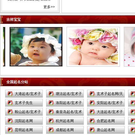
市孝义市汾阳市内蒙古自治区
更多>>
包头市乌海市赤峰市通辽市根
吉祥宝宝
河市丰镇市满洲里市牙克石市
阿尔山市呼和浩特市霍林郭勒
市鄂尔多斯市呼伦贝尔彦淖尔
市乌兰察布市锡林浩特市二连
浩特市乌兰浩特市阿拉善左旗
辽宁省沈阳市新民市大连市庄
河市长海县鞍山市海城市抚顺
市本溪市丹东市东港市凤城市
锦州市凌海市北宁市营口市盖
全国起名分站
州市阜新市辽阳市灯塔市盘锦
大港起名/玄术子
塘沽起名/玄术子
玄术子起名网/天
市铁岭市开原市朝阳市凌源市
起名网/
玄术子先生
起名网/
洛阳起名/玄术子
津起名/
安阳起名/玄术子
北票市兴城市大石桥市瓦房店
市普兰店市调兵山市葫芦岛市
鞍山起名/玄术子
起名网/
秦皇岛起名/玄术
起名网/
大连起名/玄术子
吉林省长春市九台市榆树市德
起名网/
沈阳起名网
子起名/
杭州起名网
起名网/
合肥起名网
惠市吉林市舒兰市桦甸市蛟河
昆明起名网
成都起名网
唐山起名网
市磐石市四平市双辽市辽源市