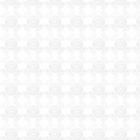
老黄历四柱八字看手相面相八
卦六爻紫微斗数公司家庭风水
调理星相命理运程占卜起名改
名周易易经姓名学星座奇门遁
甲太乙测字解梦宝宝取名起名
免费起名免费在线改名算命解
梦八字排盘手机号码吉凶
天津起名，天津起名网，
天津宝宝起名，天津起名公
司，天津玄术子起名，天津
公司起名，天津孩子起名，
天津婴儿起名，天津饭店起
名，天津起名咨询，
天津
起
名武清起名，
天津
起名大港
起名，
天津
起名塘沽起名，
天津
起名汉沽起名，
天津
起
名宝坻起名，
天津
起名蓟县