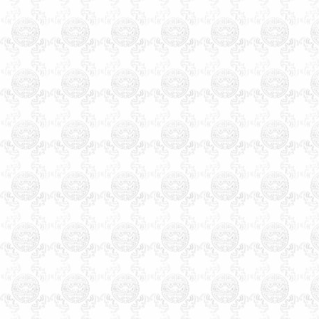
南区万州区涪陵区黔江区长寿
区九龙坡区大渡口区沙坪坝区
永川市合川市江津市南川市四
川省成都市彭州市邛崃市崇州
市自贡市荣县富顺县米易县盐
边县泸州市德阳市广汉市什邡
市绵竹市绵阳市江油市遂宁市
内江市乐山市夹南充市阆中市
眉山市青神县宜宾市广安市华
蓥市达州市万源市雅安市巴中
市资阳市简阳市西昌市马峨眉
山市都江堰市攀枝花市贵州省
贵阳市清镇市遵义市赤水市仁
怀市安顺市毕节市大方市兴义
市凯里市都匀市福泉市六盘水
市六枝特区万山特区云南省昆
明市安宁市富曲靖市宣威市玉
溪市保山市昭通市丽江市思茅