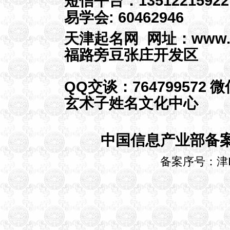
短信平台：13512215922
昌市南雄市佛山市江门市台山
易学会: 60462946
市开平市鹤山市恩平市湛江市
廉江市雷州市吴川市茂名市高
天津起名网 网址：
www.
州市化州市信宜市肇庆市高要
福路旁豆张庄开发区
市四会市惠州市梅州市兴宁市
汕尾市陆丰市河源市阳江市阳
春市清远市英德市连州市东莞
QQ交谈：
764799572
微
市中山市潮州市揭阳市普宁市
玄术子姓名文化中心
云浮市罗定市广西壮族自治区
南宁市柳州市桂林市梧州市岑
溪市北海市东兴市钦州市贵港
中国信息产业部备
市桂平市玉林市北流市百色市
贺州市河池市宜州市来宾市合
备案序号：津I
山市崇左市凭祥市防城港市海
南省海口市琼海市儋州市文昌
市万宁市东方市三亚市五指山
市重庆市渝中区江北区南岸区
北碚区万盛区双桥区渝北区巴